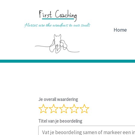
Ga
naar
de
inhoud
Home
Je overall waardering
Titel van je beoordeling