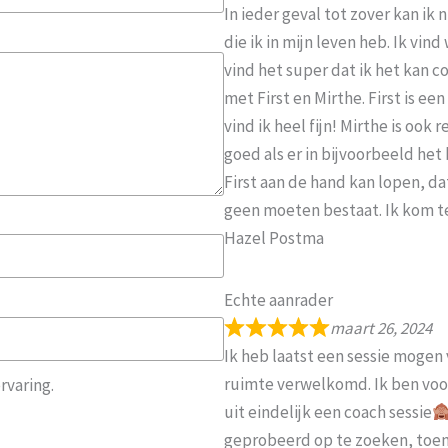
In ieder geval tot zover kan i
die ik in mijn leven heb. Ik vi
vind het super dat ik het kan
met First en Mirthe. First is ee
vind ik heel fijn! Mirthe is ook
goed als er in bijvoorbeeld het 
First aan de hand kan lopen, dat
geen moeten bestaat. Ik kom t
Hazel Postma
Echte aanrader
maart 26, 2024
Ik heb laatst een sessie mogen v
ruimte verwelkomd. Ik ben voo
rvaring.
uit eindelijk een coach sessie
geprobeerd op te zoeken, toen 