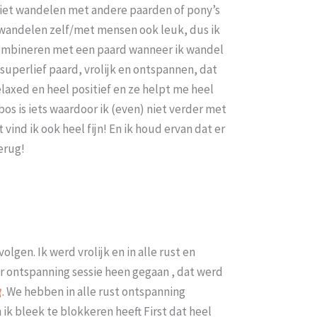
k niet wandelen met andere paarden of pony’s
nd wandelen zelf/met mensen ook leuk, dus ik
 combineren met een paard wanneer ik wandel
n superlief paard, vrolijk en ontspannen, dat
 relaxed en heel positief en ze helpt me heel
bos is iets waardoor ik (even) niet verder met
 vind ik ook heel fijn! En ik houd ervan dat er
erug!
olgen. Ik werd vrolijk en in alle rust en
r ontspanning sessie heen gegaan , dat werd
. We hebben in alle rust ontspanning
ik bleek te blokkeren heeft First dat heel