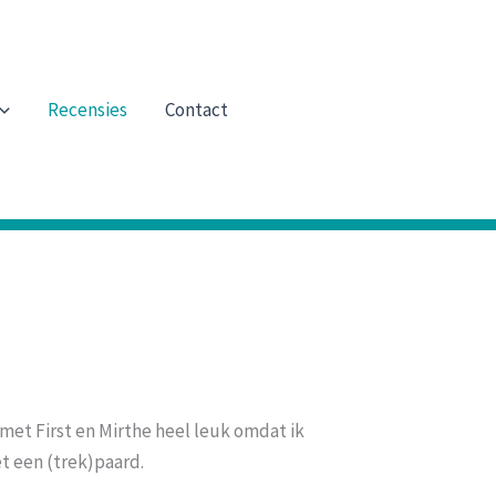
Recensies
Contact
 met First en Mirthe heel leuk omdat ik
t een (trek)paard.